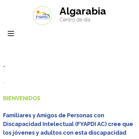
Saltar
Algarabia
al
Centro de día
contenido
(presione
Entrar)
.
.
BIENVENIDOS
Familiares y Amigos de Personas con
Discapacidad Intelectual (FYAPDI AC) cree que
los jóvenes y adultos con esta discapacidad